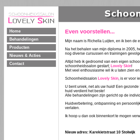
Even voorstellen...
Home
Behandelingen
Mijn naam is Richella Luijten, en ik ben d
Producten
Na het behalen van mijn diploma in 2005, he
nog diverse cursussen en trainingen gevolg
Nieuws & Acties
Altijd heb ik gedroomd van een eigen schoo
Contact
schoonheidssalon gestart;
Lovely Skin
!
Met veel enthousiasme wil ik u laten zien en
Schoonheidssalon
Lovely Skin
, is er voor
U bent uniek, net als uw huid! Een gezonde 
huid verdient het beste!
Alle behandelingen zijn gericht op de indivi
Huidverbetering, ontspanning en persoonlijk
verlaten.
Ik hoop u dan ook binnenkort te mogen ver
Nieuw adres: Karekietstraat 10 Stolwijk